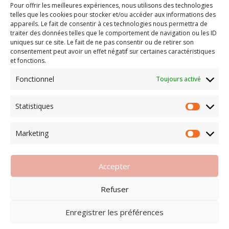
Pour offrir les meilleures expériences, nous utilisons des technologies
Notre équipe
telles que les cookies pour stocker et/ou accéder aux informations des
Les Formations
appareils. Le fait de consentir à ces technologies nous permettra de
Les Plannings
traiter des données telles que le comportement de navigation ou les ID
uniques sur ce site. Le fait de ne pas consentir ou de retirer son
Nos événements
consentement peut avoir un effet négatif sur certaines caractéristiques
Inscriptions
et fonctions.

RESEAUX
Fonctionnel
Toujours activé
Statistiques
Marketing
Accepter
Mentions légales
–
Politique de confidentialité
Refuser
Design by
Taktik Sport
– Copyright © 2025. All
Enregistrer les préférences
Rights Reserved.