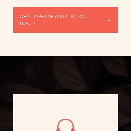
WHAT TYPES OF YOGA DO YOU
3
TEACH?
