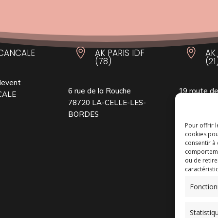


CANCALE
AK PARIS IDF
AK
(78)
(21
levent
6 rue de la Rouche
19 route de
CALE
78720 LA-CELLE-LES-
21370 PRE
BORDES
Pour offrir 
cookies pou
consentir à
comportement
ou de retire
caractéristi
Fonction
Statistiq