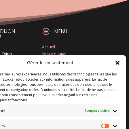
c
 DIJON
MENU
)
Accueil
Notre équipe
 Dijon
Les Formations
NOIS
Gérer le consentement
Les Plannings
Nos événements
les meilleures expériences, nous utilisons des technologies telles que les
r stocker et/ou accéder aux informations des appareils. Le fait de
Inscriptions
 ces technologies nous permettra de traiter des données telles que le

RESEAUX
 de navigation ou les ID uniques sur ce site. Le fait de ne pas consentir
r son consentement peut avoir un effet négatif sur certaines
ques et fonctions.
nel
Toujours activé
ues